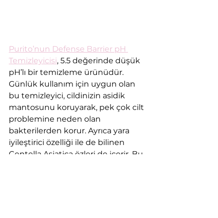
Purito’nun Defense Barrier pH 
Temizleyicisi
, 5.5 değerinde düşük 
pH’lı bir temizleme ürünüdür. 
Günlük kullanım için uygun olan 
bu temizleyici, cildinizin asidik 
mantosunu koruyarak, pek çok cilt 
problemine neden olan 
bakterilerden korur. Ayrıca yara 
iyileştirici özelliği ile de bilinen 
Centella Asiatica özleri de içerir. Bu 
düşük değerli ph temizleyici ile, cilt 
güzelliğinizi kalıcı hale getirin!
Kaynaklar: 
Bu yazı aşağıdaki blog yazılarından 