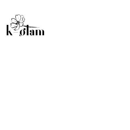
Hakkımızda
Teslimat & İade
İletişim
Gizlilik Politikası
Mesafeli Satış Sözleşmesi
BÜLTENE ABONE OLUN
Yeniliklerden ve özel indirimlerden
haberdar olun.